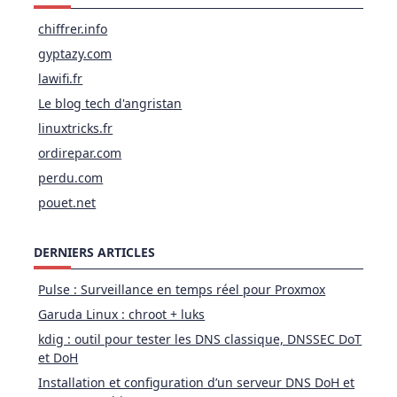
chiffrer.info
gyptazy.com
lawifi.fr
Le blog tech d'angristan
linuxtricks.fr
ordirepar.com
perdu.com
pouet.net
DERNIERS ARTICLES
Pulse : Surveillance en temps réel pour Proxmox
Garuda Linux : chroot + luks
kdig : outil pour tester les DNS classique, DNSSEC DoT
et DoH
Installation et configuration d’un serveur DNS DoH et