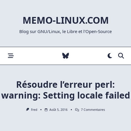
Skip
to
MEMO-LINUX.COM
content
Blog sur GNU/Linux, le Libre et l'Open-Source
Résoudre l’erreur perl:
warning: Setting locale failed
Sur
Fred
Août 5, 2016
7 Commentaires
Résoudre
L’erreur
Perl:
Warning: