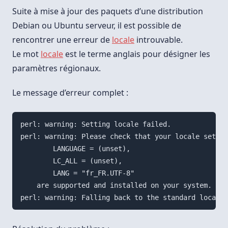
Setting
Locale
Suite à mise à jour des paquets d’une distribution
Failed
Debian ou Ubuntu serveur, il est possible de
rencontrer une erreur de
locale
introuvable.
Le mot
locale
est le terme anglais pour désigner les
paramètres régionaux.
Le message d’erreur complet :
perl: warning: Setting locale failed.

perl: warning: Please check that your locale settin
        LANGUAGE = (unset),

        LC_ALL = (unset),

        LANG = "fr_FR.UTF-8"

    are supported and installed on your system.
