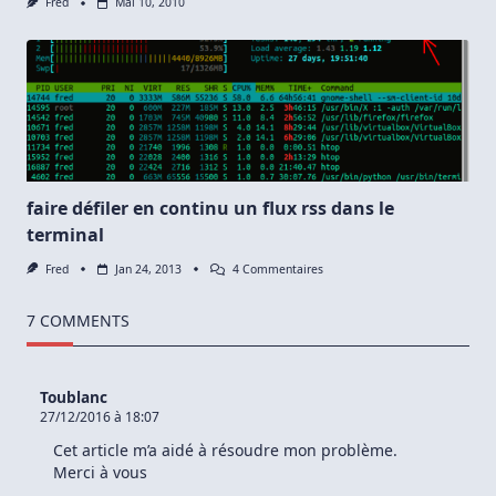
Fred
Mai 10, 2010
faire défiler en continu un flux rss dans le
terminal
Sur
Fred
Jan 24, 2013
4 Commentaires
Faire
Défiler
En
7 COMMENTS
Continu
Un
Flux
Rss
Toublanc
Dans
27/12/2016 à 18:07
Le
Terminal
Cet article m’a aidé à résoudre mon problème.
Merci à vous