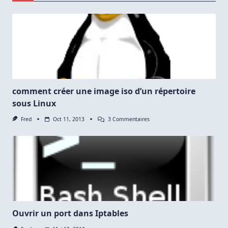
comment créer une image iso d’un répertoire
sous Linux
Sur
Fred
Oct 11, 2013
3 Commentaires
Comment
Créer
Une
Image
Iso
D’un
Répertoire
Sous
Linux
Ouvrir un port dans Iptables