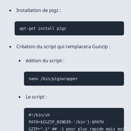
Installation de pigz :
Création du script qui remplacera Gunzip :
édition du script :
Le script :
#!/bin/sh

PATH=${GZIP_BINDIR-'/bin'}:$PATH

GZIP="-1" ## -1 pour plus rapide mais moins 