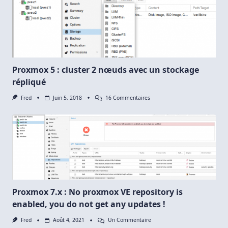
Proxmox 5 : cluster 2 nœuds avec un stockage
répliqué
Sur
Fred
Juin 5, 2018
16 Commentaires
Proxmox
5
:
Cluster
2
Nœuds
Avec
Un
Stockage
Répliqué
Proxmox 7.x : No proxmox VE repository is
enabled, you do not get any updates !
Sur
Fred
Août 4, 2021
Un Commentaire
Proxmox