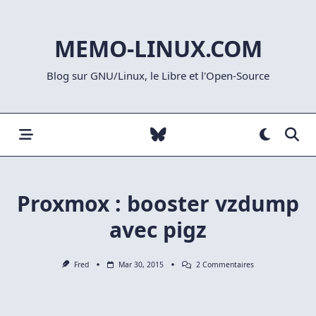
Skip
to
MEMO-LINUX.COM
content
Blog sur GNU/Linux, le Libre et l'Open-Source
Proxmox : booster vzdump
avec pigz
Sur
Fred
Mar 30, 2015
2 Commentaires
Proxmox
:
Booster
Vzdump