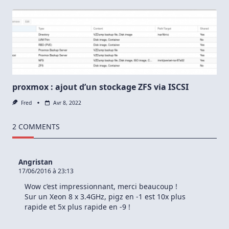
7.x
:
No
Proxmox
VE
Repository
Is
Enabled,
You
Do
Not
proxmox : ajout d’un stockage ZFS via ISCSI
Get
Any
Fred
Avr 8, 2022
Updates
!
2 COMMENTS
Angristan
17/06/2016 à 23:13
Wow c’est impressionnant, merci beaucoup !
Sur un Xeon 8 x 3.4GHz, pigz en -1 est 10x plus
rapide et 5x plus rapide en -9 !