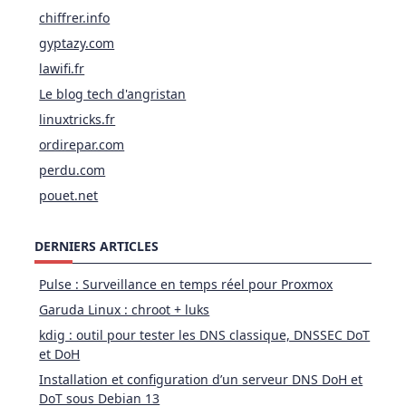
chiffrer.info
gyptazy.com
lawifi.fr
Le blog tech d'angristan
linuxtricks.fr
ordirepar.com
perdu.com
pouet.net
DERNIERS ARTICLES
Pulse : Surveillance en temps réel pour Proxmox
Garuda Linux : chroot + luks
kdig : outil pour tester les DNS classique, DNSSEC DoT
et DoH
Installation et configuration d’un serveur DNS DoH et
DoT sous Debian 13