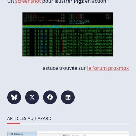
Un
screenshot
pour illustrer
Pigz
en action :
astuce trouvée sur
le forum proxmox
ARTICLES AU HAZARD