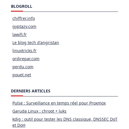
BLOGROLL
chiffrer.info
gyptazy.com
lawifi.fr
Le blog tech d'angristan
linuxtricks.fr
ordirepar.com
perdu.com
pouet.net
DERNIERS ARTICLES
Pulse : Surveillance en temps réel pour Proxmox
Garuda Linux : chroot + luks
kdig : outil pour tester les DNS classique, DNSSEC DoT
et DoH