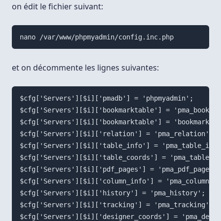
on édit le fichier suivant:
nano /var/www/phpmyadmin/config.inc.php
et on décommente les lignes suivantes:
$cfg['Servers'][$i]['pmadb'] = 'phpmyadmin';

$cfg['Servers'][$i]['bookmarktable'] = 'pma_bookmar
$cfg['Servers'][$i]['bookmarktable'] = 'bookmark';

$cfg['Servers'][$i]['relation'] = 'pma_relation';

$cfg['Servers'][$i]['table_info'] = 'pma_table_info
$cfg['Servers'][$i]['table_coords'] = 'pma_table_co
$cfg['Servers'][$i]['pdf_pages'] = 'pma_pdf_pages';

$cfg['Servers'][$i]['column_info'] = 'pma_column_in
$cfg['Servers'][$i]['history'] = 'pma_history';

$cfg['Servers'][$i]['tracking'] = 'pma_tracking';
