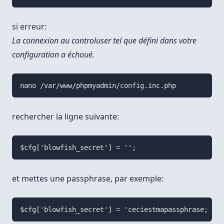
si erreur:
La connexion au controluser tel que défini dans votre
configuration a échoué.
nano /var/www/phpmyadmin/config.inc.php
rechercher la ligne suivante:
$cfg['blowfish_secret'] = '';
et mettes une passphrase, par exemple:
$cfg['blowfish_secret'] = 'ceciestmapassphrase;