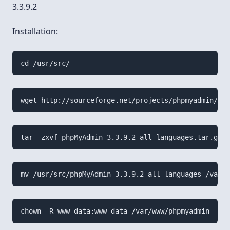
3.3.9.2
Installation:
cd /usr/src/
wget http://sourceforge.net/projects/phpmyadmin/fil
tar -zxvf phpMyAdmin-3.3.9.2-all-languages.tar.gz
mv /usr/src/phpMyAdmin-3.3.9.2-all-languages /var/w
chown -R www-data:www-data /var/www/phpmyadmin