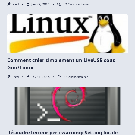
Sur
Fred
Jan 22, 2014
12 Commentaires
Installer
Le
Kernel
Linux
3.13
Pour
Ubuntu,
Linux
Mint
Et
Manjaro
Comment créer simplement un LiveUSB sous
Gnu/Linux
Sur
Fred
Fév 11, 2015
8 Commentaires
Comment
Créer
Simplement
Un
LiveUSB
Sous
Gnu/Linux
Résoudre l’erreur perl: warning: Setting locale