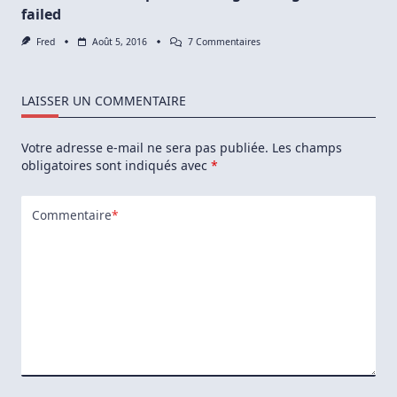
failed
Sur
Fred
Août 5, 2016
7 Commentaires
Résoudre
L’erreur
Perl:
Warning:
LAISSER UN COMMENTAIRE
Setting
Locale
Failed
Votre adresse e-mail ne sera pas publiée.
Les champs
obligatoires sont indiqués avec
*
Commentaire
*