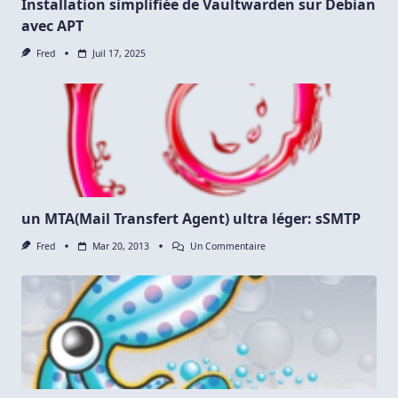
Installation simplifiée de Vaultwarden sur Debian
avec APT
Fred
Juil 17, 2025
un MTA(Mail Transfert Agent) ultra léger: sSMTP
Sur
Fred
Mar 20, 2013
Un Commentaire
Un
MTA(Mail
Transfert
Agent)
Ultra
Léger:
SSMTP