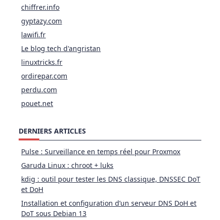
chiffrer.info
gyptazy.com
lawifi.fr
Le blog tech d'angristan
linuxtricks.fr
ordirepar.com
perdu.com
pouet.net
DERNIERS ARTICLES
Pulse : Surveillance en temps réel pour Proxmox
Garuda Linux : chroot + luks
kdig : outil pour tester les DNS classique, DNSSEC DoT
et DoH
Installation et configuration d’un serveur DNS DoH et
DoT sous Debian 13