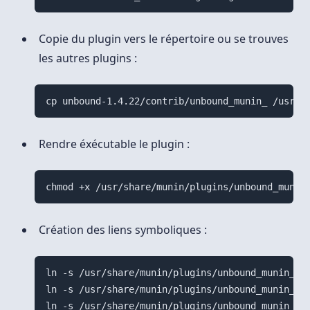
Copie du plugin vers le répertoire ou se trouves
les autres plugins :
cp unbound-1.4.22/contrib/unbound_munin_ /usr/s
Rendre éxécutable le plugin :
chmod +x /usr/share/munin/plugins/unbound_munin
Création des liens symboliques :
ln -s /usr/share/munin/plugins/unbound_munin_ /e
ln -s /usr/share/munin/plugins/unbound_munin_ /e
ln -s /usr/share/munin/plugins/unbound_munin_ /e