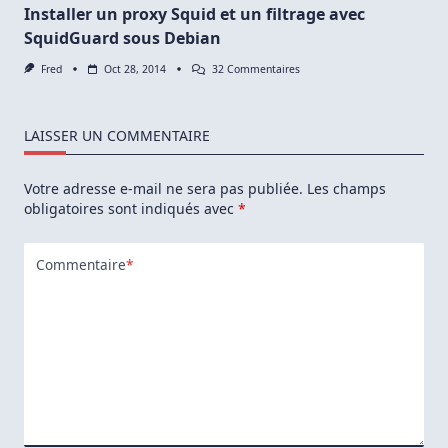
Installer un proxy Squid et un filtrage avec
SquidGuard sous Debian
Sur
Fred
Oct 28, 2014
32 Commentaires
Installer
Un
Proxy
Squid
LAISSER UN COMMENTAIRE
Et
Un
Filtrage
Votre adresse e-mail ne sera pas publiée.
Les champs
Avec
SquidGuard
obligatoires sont indiqués avec
*
Sous
Debian
Commentaire
*