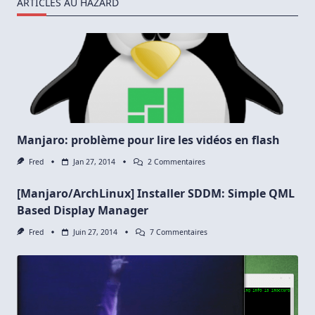
ARTICLES AU HAZARD
Manjaro: problème pour lire les vidéos en flash
Sur
Fred
Jan 27, 2014
2 Commentaires
Manjaro:
Problème
[Manjaro/ArchLinux] Installer SDDM: Simple QML
Pour
Lire
Based Display Manager
Les
Vidéos
Sur
Fred
Juin 27, 2014
7 Commentaires
En
[Manjaro/ArchLinux]
Flash
Installer
SDDM:
Simple
QML
Based
Display