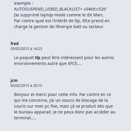
exemple :
AUTOSUSPEND_USBID_BLACKLIST= »046d:c526″
J’ai supprimé laptop-mode comme le dit Marc.
Par contre quel est l’intérêt de tlp, Xfce prend en
charge la gestion de l’énergie batt ou secteur.
fred
05/02/2015 à 14:23
Le paquet
tlp
peut être intéressent pour les autres
environnements autre que XFCE….
jcm
05/02/2015 à 20:15
Bonjour et merci pour cette info. Par contre en ce
qui me concerne, j’ai un soucis de blocage de la
souris sur mon pc fixe, mais çà se produit dés que
le bureau apparait. Je ne peux donc pas accéder au
terminal…..