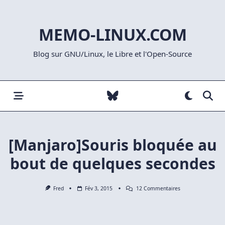
Skip
to
MEMO-LINUX.COM
content
Blog sur GNU/Linux, le Libre et l'Open-Source
[Manjaro]Souris bloquée au
bout de quelques secondes
Sur
Fred
Fév 3, 2015
12 Commentaires
[Manjaro]Souris
Bloquée
Au
Bout