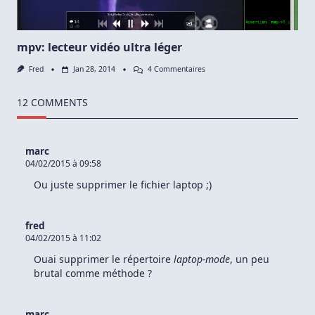
Manager
mpv: lecteur vidéo ultra léger
Sur
Fred
Jan 28, 2014
4 Commentaires
Mpv:
Lecteur
Vidéo
12 COMMENTS
Ultra
Léger
marc
04/02/2015 à 09:58
Ou juste supprimer le fichier laptop ;)
fred
04/02/2015 à 11:02
Ouai supprimer le répertoire
laptop-mode
, un peu
brutal comme méthode ?
marc