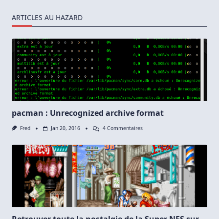
ARTICLES AU HAZARD
pacman : Unrecognized archive format
Sur
Fred
Jan 20, 2016
4 Commentaires
Pacman
:
Unrecognized
Archive
Format
Retrouver toute la nostalgie de la Super NES sur