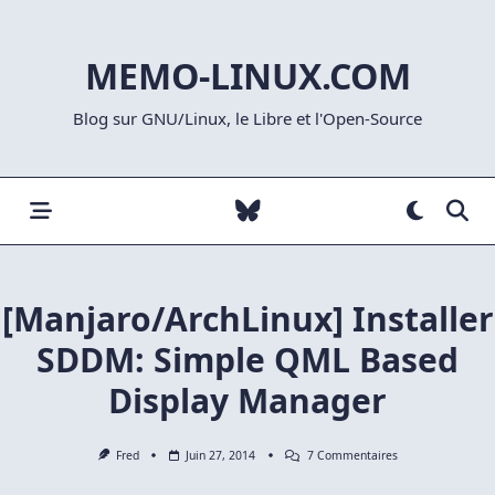
Skip
to
MEMO-LINUX.COM
content
Blog sur GNU/Linux, le Libre et l'Open-Source
[Manjaro/ArchLinux] Installer
SDDM: Simple QML Based
Display Manager
Sur
Fred
Juin 27, 2014
7 Commentaires
[Manjaro/ArchLinu
Installer