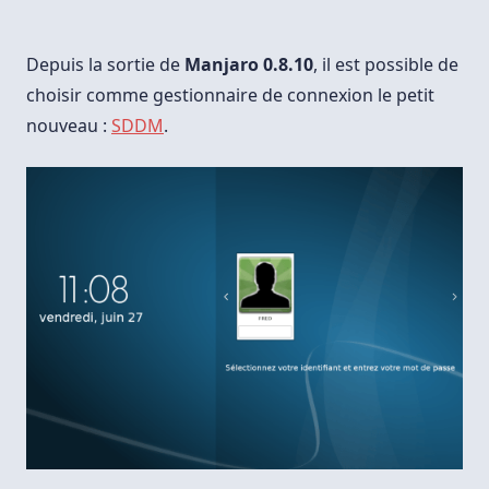
SDDM:
Simple
QML
Based
Depuis la sortie de
Manjaro 0.8.10
, il est possible de
Display
Manager
choisir comme gestionnaire de connexion le petit
nouveau :
SDDM
.