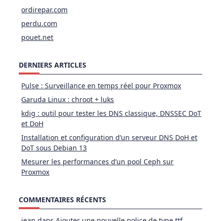
ordirepar.com
perdu.com
pouet.net
DERNIERS ARTICLES
Pulse : Surveillance en temps réel pour Proxmox
Garuda Linux : chroot + luks
kdig : outil pour tester les DNS classique, DNSSEC DoT
et DoH
Installation et configuration d’un serveur DNS DoH et
DoT sous Debian 13
Mesurer les performances d’un pool Ceph sur
Proxmox
COMMENTAIRES RÉCENTS
jean
dans
Ajouter une nouvelle police de type ttf