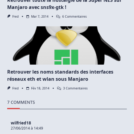
Manjaro avec sns9x-gtk !
Sur
Fred
Mar 7, 2014
6 Commentaires
Retrouver
Toute
La
Nostalgie
De
La
Super
NES
Sur
Manjaro
Avec
Sns9x-
Retrouver les noms standards des interfaces
Gtk
réseaux eth et wlan sous Manjaro
!
Sur
Fred
Fév 18, 2014
3 Commentaires
Retrouver
Les
Noms
7 COMMENTS
Standards
Des
Interfaces
Réseaux
wilfried18
Eth
27/06/2014 à 14:49
Et
Wlan