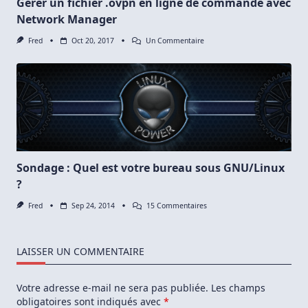
Gérer un fichier .ovpn en ligne de commande avec
Network Manager
Sur
Fred
Oct 20, 2017
Un Commentaire
Gérer
Un
Fichier
.ovpn
En
Ligne
De
Commande
Avec
Network
Manager
Sondage : Quel est votre bureau sous GNU/Linux
?
Sur
Fred
Sep 24, 2014
15 Commentaires
Sondage
:
Quel
Est
LAISSER UN COMMENTAIRE
Votre
Bureau
Sous
Votre adresse e-mail ne sera pas publiée.
Les champs
GNU/Linux
?
obligatoires sont indiqués avec
*