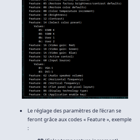
Le réglage des paramètres de l’écran se
feront grâce aux codes « Feature », exemple
: