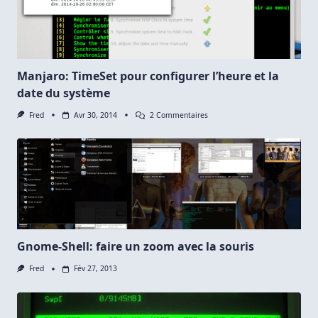
Manjaro: TimeSet pour configurer l’heure et la
date du système
Sur
Fred
Avr 30, 2014
2 Commentaires
Manjaro:
TimeSet
Pour
Configurer
L’heure
Et
La
Date
Du
Système
Gnome-Shell: faire un zoom avec la souris
Fred
Fév 27, 2013