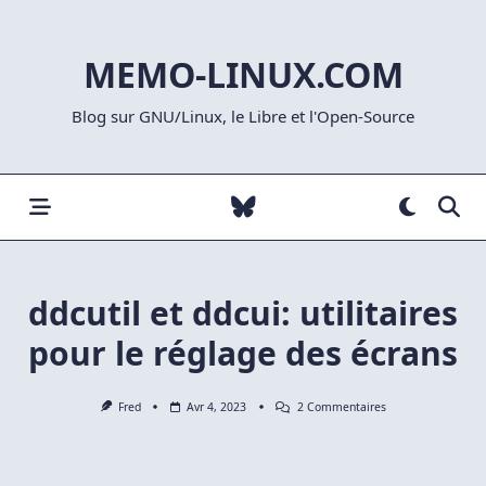
Skip
to
MEMO-LINUX.COM
content
Blog sur GNU/Linux, le Libre et l'Open-Source
ddcutil et ddcui: utilitaires
pour le réglage des écrans
Sur
Fred
Avr 4, 2023
2 Commentaires
Ddcutil
Et
Ddcui:
Utilitaires