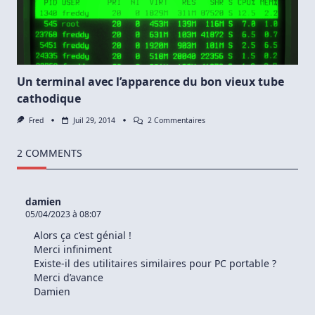
Un terminal avec l’apparence du bon vieux tube
cathodique
Sur
Fred
Juil 29, 2014
2 Commentaires
Un
Terminal
Avec
2 COMMENTS
L’apparence
Du
Bon
Vieux
damien
Tube
05/04/2023 à 08:07
Cathodique
Alors ça c’est génial !
Merci infiniment
Existe-il des utilitaires similaires pour PC portable ?
Merci d’avance
Damien