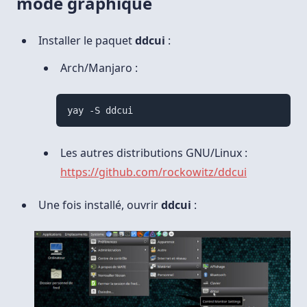
mode graphique
Installer le paquet
ddcui
:
Arch/Manjaro :
yay -S ddcui
Les autres distributions GNU/Linux :
https://github.com/rockowitz/ddcui
Une fois installé, ouvrir
ddcui
: