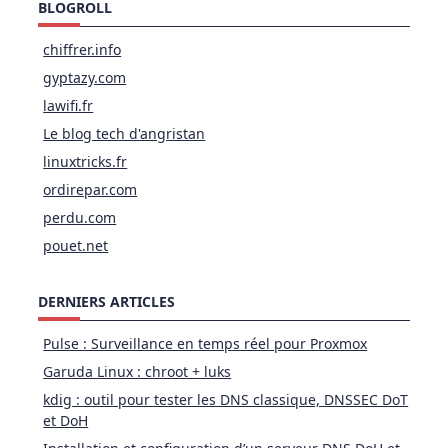
BLOGROLL
chiffrer.info
gyptazy.com
lawifi.fr
Le blog tech d'angristan
linuxtricks.fr
ordirepar.com
perdu.com
pouet.net
DERNIERS ARTICLES
Pulse : Surveillance en temps réel pour Proxmox
Garuda Linux : chroot + luks
kdig : outil pour tester les DNS classique, DNSSEC DoT
et DoH