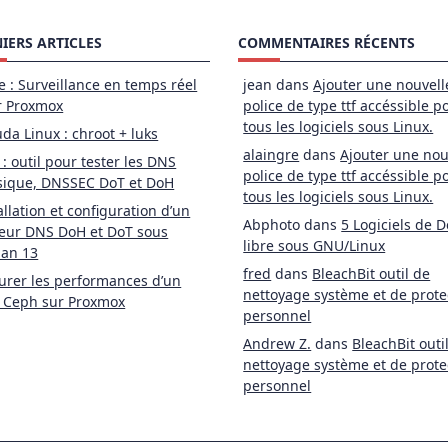
IERS ARTICLES
COMMENTAIRES RÉCENTS
e : Surveillance en temps réel
jean
dans
Ajouter une nouvell
r Proxmox
police de type ttf accéssible p
tous les logiciels sous Linux.
da Linux : chroot + luks
alaingre
dans
Ajouter une nou
 : outil pour tester les DNS
police de type ttf accéssible p
sique, DNSSEC DoT et DoH
tous les logiciels sous Linux.
allation et configuration d’un
Abphoto
dans
5 Logiciels de D
eur DNS DoH et DoT sous
libre sous GNU/Linux
ian 13
fred
dans
BleachBit outil de
rer les performances d’un
nettoyage système et de prote
 Ceph sur Proxmox
personnel
Andrew Z.
dans
BleachBit outi
nettoyage système et de prote
personnel