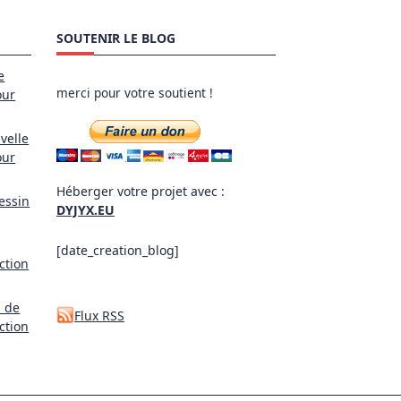
SOUTENIR LE BLOG
e
merci pour votre soutient !
our
velle
our
Héberger votre projet avec :
essin
DYJYX.EU
[date_creation_blog]
ction
l de
Flux RSS
ction