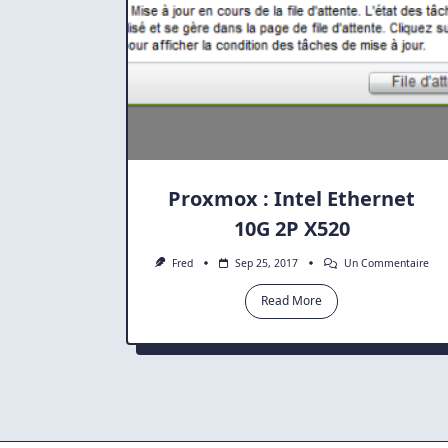
Proxmox : Intel Ethernet
10G 2P X520
Sur
Fred
Sep 25, 2017
Un Commentaire
Pro
:
Read More
Inte
Eth
10G
2P
X52