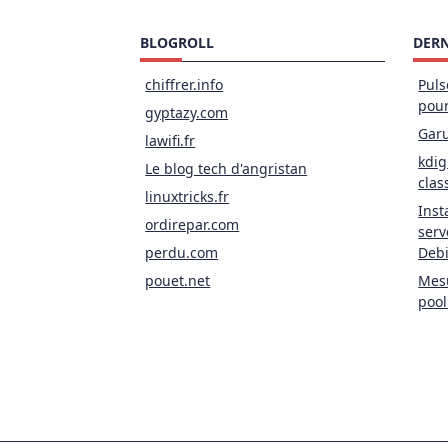
BLOGROLL
DERN
chiffrer.info
Puls
pou
gyptazy.com
Garu
lawifi.fr
kdig
Le blog tech d'angristan
clas
linuxtricks.fr
Inst
ordirepar.com
serv
perdu.com
Deb
pouet.net
Mesu
pool