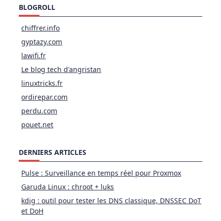
BLOGROLL
chiffrer.info
gyptazy.com
lawifi.fr
Le blog tech d'angristan
linuxtricks.fr
ordirepar.com
perdu.com
pouet.net
DERNIERS ARTICLES
Pulse : Surveillance en temps réel pour Proxmox
Garuda Linux : chroot + luks
kdig : outil pour tester les DNS classique, DNSSEC DoT
et DoH