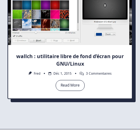
wallch : utilitaire libre de fond d’écran pour
GNU/Linux
Sur
Fred
Déc 1, 2015
3 Commentaires
Wallch
:
Read More
Utilitaire
Libre
De
Fond
D’écran
Pour
GNU/Linux