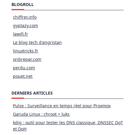
BLOGROLL
chiffrer.info
gyptazy.com
lawifi.fr
Le blog tech d'angristan
linuxtricks.fr
ordirepar.com
perdu.com
pouet.net
DERNIERS ARTICLES
Pulse : Surveillance en temps réel pour Proxmox
Garuda Linux : chroot + luks
kdig : outil pour tester les DNS classique, DNSSEC DoT
et DoH