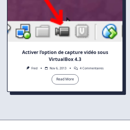
Activer l’option de capture vidéo sous
VirtualBox 4.3
Sur
Fred
Nov 6, 2013
4 Commentaires
Activer
L’option
Read More
De
Capture
Vidéo
Sous
VirtualBox
4.3