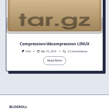
Compression/décompression LINUX
Sur
Fred
Mai 10, 2010
3 Commentaires
Compression/déc
LINUX
Read More
BLOGROLL