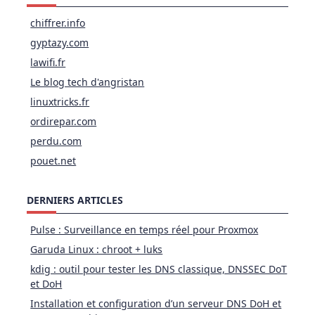
chiffrer.info
gyptazy.com
lawifi.fr
Le blog tech d'angristan
linuxtricks.fr
ordirepar.com
perdu.com
pouet.net
DERNIERS ARTICLES
Pulse : Surveillance en temps réel pour Proxmox
Garuda Linux : chroot + luks
kdig : outil pour tester les DNS classique, DNSSEC DoT
et DoH
Installation et configuration d’un serveur DNS DoH et