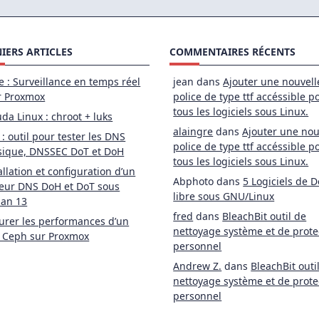
IERS ARTICLES
COMMENTAIRES RÉCENTS
e : Surveillance en temps réel
jean
dans
Ajouter une nouvell
r Proxmox
police de type ttf accéssible p
tous les logiciels sous Linux.
da Linux : chroot + luks
alaingre
dans
Ajouter une nou
 : outil pour tester les DNS
police de type ttf accéssible p
sique, DNSSEC DoT et DoH
tous les logiciels sous Linux.
allation et configuration d’un
Abphoto
dans
5 Logiciels de D
eur DNS DoH et DoT sous
libre sous GNU/Linux
ian 13
fred
dans
BleachBit outil de
rer les performances d’un
nettoyage système et de prote
 Ceph sur Proxmox
personnel
Andrew Z.
dans
BleachBit outi
nettoyage système et de prote
personnel