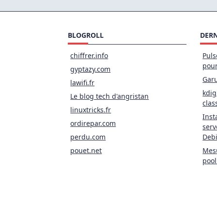
BLOGROLL
DERN
chiffrer.info
Puls
pou
gyptazy.com
Garu
lawifi.fr
kdig
Le blog tech d'angristan
clas
linuxtricks.fr
Inst
ordirepar.com
serv
perdu.com
Deb
pouet.net
Mesu
pool