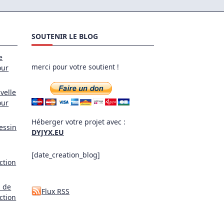
SOUTENIR LE BLOG
e
merci pour votre soutient !
our
velle
our
Héberger votre projet avec :
essin
DYJYX.EU
[date_creation_blog]
ction
l de
Flux RSS
ction