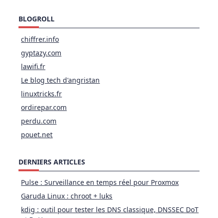
BLOGROLL
chiffrer.info
gyptazy.com
lawifi.fr
Le blog tech d'angristan
linuxtricks.fr
ordirepar.com
perdu.com
pouet.net
DERNIERS ARTICLES
Pulse : Surveillance en temps réel pour Proxmox
Garuda Linux : chroot + luks
kdig : outil pour tester les DNS classique, DNSSEC DoT