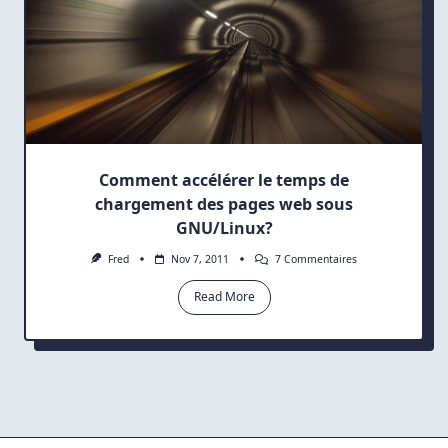
Comment accélérer le temps de
chargement des pages web sous
GNU/Linux?
Sur
Fred
Nov 7, 2011
7 Commentaires
Comment
Accélérer
Read More
Le
Temps
De
Chargement
Des
Pages
Web
Sous
GNU/Linux?