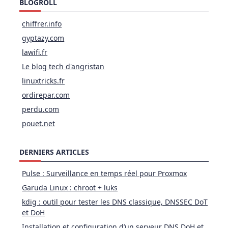
BLOGROLL
chiffrer.info
gyptazy.com
lawifi.fr
Le blog tech d'angristan
linuxtricks.fr
ordirepar.com
perdu.com
pouet.net
DERNIERS ARTICLES
Pulse : Surveillance en temps réel pour Proxmox
Garuda Linux : chroot + luks
kdig : outil pour tester les DNS classique, DNSSEC DoT
et DoH
Installation et configuration d’un serveur DNS DoH et