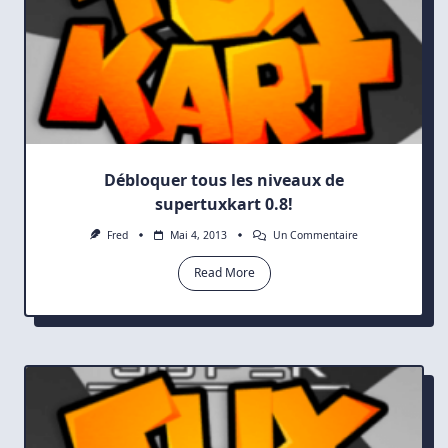
Débloquer tous les niveaux de
supertuxkart 0.8!
Sur
Fred
Mai 4, 2013
Un Commentaire
Débloquer
Tous
Read More
Les
Niveaux
De
Supertuxkart
0.8!