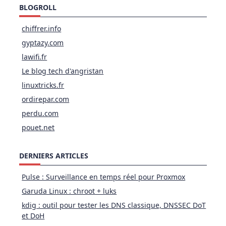
BLOGROLL
chiffrer.info
gyptazy.com
lawifi.fr
Le blog tech d'angristan
linuxtricks.fr
ordirepar.com
perdu.com
pouet.net
DERNIERS ARTICLES
Pulse : Surveillance en temps réel pour Proxmox
Garuda Linux : chroot + luks
kdig : outil pour tester les DNS classique, DNSSEC DoT
et DoH