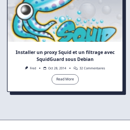
Installer un proxy Squid et un filtrage avec
SquidGuard sous Debian
Sur
Fred
Oct 28, 2014
32 Commentaires
Installer
Un
Read More
Proxy
Squid
Et
Un
Filtrage
Avec
SquidGuard
Sous
Debian