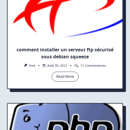
comment installer un serveur ftp sécurisé
sous debian squeeze
Sur
Fred
Août 30, 2012
11 Commentaires
Comment
Installer
Read More
Un
Serveur
Ftp
Sécurisé
Sous
Debian
Squeeze