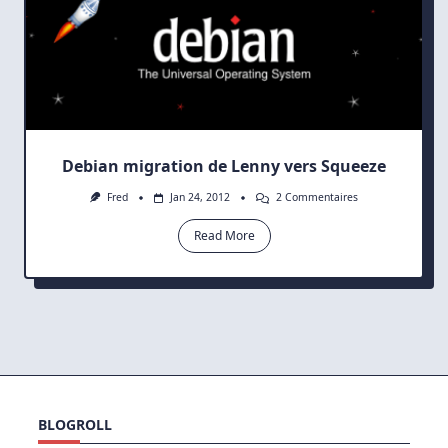
Debian migration de Lenny vers Squeeze
Sur
Fred
Jan 24, 2012
2 Commentaires
Debian
Migration
Read More
De
Lenny
Vers
Squeeze
BLOGROLL