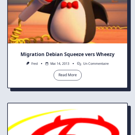
Migration Debian Squeeze vers Wheezy
Sur
Fred
Mai 14, 2013
Un Commentaire
Migration
Debian
Read More
Squeeze
Vers
Wheezy