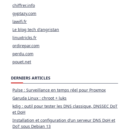
chiffrer.info
gyptazy.com
lawifi.fr
Le blog tech d'angristan
linuxtricks.fr
ordirepar.com
perdu.com
pouet.net
DERNIERS ARTICLES
Pulse : Surveillance en temps réel pour Proxmox
Garuda Linux : chroot + luks
kdig : outil pour tester les DNS classique, DNSSEC DoT
et DoH
Installation et configuration d’un serveur DNS DoH et
DoT sous Debian 13