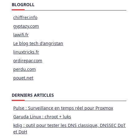
BLOGROLL
chiffrer.info
gyptazy.com
lawifi.fr
Le blog tech d'angristan
linuxtricks.fr
ordirepar.com
perdu.com
pouet.net
DERNIERS ARTICLES
Pulse : Surveillance en temps réel pour Proxmox
Garuda Linux : chroot + luks
kdig : outil pour tester les DNS classique, DNSSEC DoT
et DoH