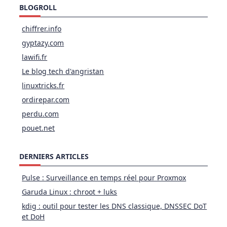
BLOGROLL
chiffrer.info
gyptazy.com
lawifi.fr
Le blog tech d'angristan
linuxtricks.fr
ordirepar.com
perdu.com
pouet.net
DERNIERS ARTICLES
Pulse : Surveillance en temps réel pour Proxmox
Garuda Linux : chroot + luks
kdig : outil pour tester les DNS classique, DNSSEC DoT
et DoH