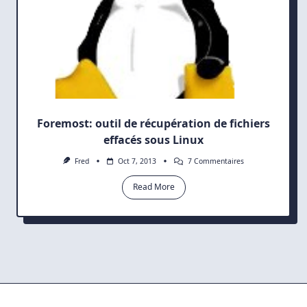
Foremost: outil de récupération de fichiers
effacés sous Linux
Sur
Fred
Oct 7, 2013
7 Commentaires
Foremost:
Outil
Read More
De
Récupération
De
Fichiers
Effacés
Sous
Linux