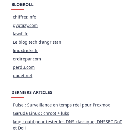
BLOGROLL
chiffrer.info
gyptazy.com
lawifi.fr
Le blog tech d'angristan
linuxtricks.fr
ordirepar.com
perdu.com
pouet.net
DERNIERS ARTICLES
Pulse : Surveillance en temps réel pour Proxmox
Garuda Linux : chroot + luks
kdig : outil pour tester les DNS classique, DNSSEC DoT
et DoH