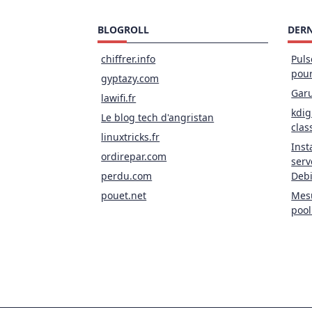
BLOGROLL
DERN
chiffrer.info
Puls
pou
gyptazy.com
Garu
lawifi.fr
kdig
Le blog tech d'angristan
clas
linuxtricks.fr
Inst
ordirepar.com
serv
perdu.com
Deb
pouet.net
Mesu
pool