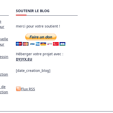
SOUTENIR LE BLOG
e
merci pour votre soutient !
our
velle
our
Héberger votre projet avec :
essin
DYJYX.EU
[date_creation_blog]
ction
l de
Flux RSS
ction