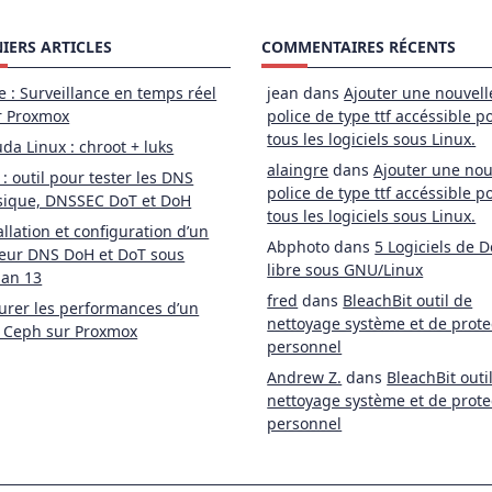
IERS ARTICLES
COMMENTAIRES RÉCENTS
e : Surveillance en temps réel
jean
dans
Ajouter une nouvell
r Proxmox
police de type ttf accéssible p
tous les logiciels sous Linux.
da Linux : chroot + luks
alaingre
dans
Ajouter une nou
 : outil pour tester les DNS
police de type ttf accéssible p
sique, DNSSEC DoT et DoH
tous les logiciels sous Linux.
allation et configuration d’un
Abphoto
dans
5 Logiciels de D
eur DNS DoH et DoT sous
libre sous GNU/Linux
ian 13
fred
dans
BleachBit outil de
rer les performances d’un
nettoyage système et de prote
 Ceph sur Proxmox
personnel
Andrew Z.
dans
BleachBit outi
nettoyage système et de prote
personnel