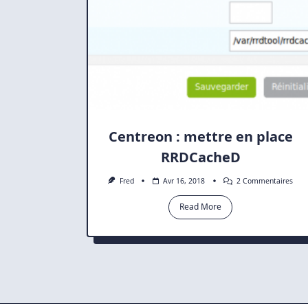
Centreon : mettre en place
RRDCacheD
Sur
Fred
Avr 16, 2018
2 Commentaires
Cent
:
Read More
Mett
En
Plac
RRD