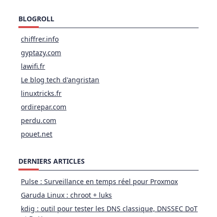
BLOGROLL
chiffrer.info
gyptazy.com
lawifi.fr
Le blog tech d'angristan
linuxtricks.fr
ordirepar.com
perdu.com
pouet.net
DERNIERS ARTICLES
Pulse : Surveillance en temps réel pour Proxmox
Garuda Linux : chroot + luks
kdig : outil pour tester les DNS classique, DNSSEC DoT