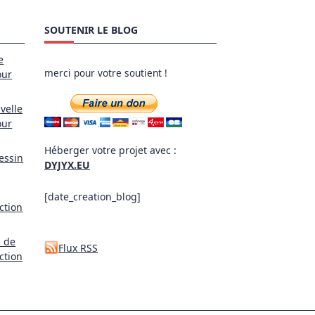
SOUTENIR LE BLOG
e
merci pour votre soutient !
our
velle
our
Héberger votre projet avec :
essin
DYJYX.EU
[date_creation_blog]
ction
l de
Flux RSS
ction