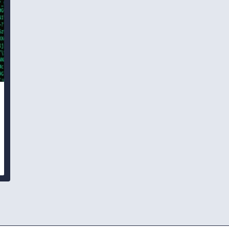
ment
érer
s
e
plexes
s
x