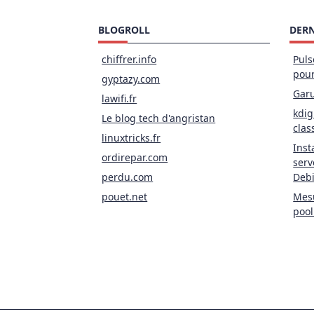
BLOGROLL
DERN
chiffrer.info
Puls
pou
gyptazy.com
Garu
lawifi.fr
kdig
Le blog tech d'angristan
clas
linuxtricks.fr
Inst
ordirepar.com
serv
perdu.com
Deb
pouet.net
Mesu
pool