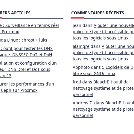
IERS ARTICLES
COMMENTAIRES RÉCENTS
e : Surveillance en temps réel
jean
dans
Ajouter une nouvell
r Proxmox
police de type ttf accéssible p
tous les logiciels sous Linux.
da Linux : chroot + luks
alaingre
dans
Ajouter une nou
 : outil pour tester les DNS
police de type ttf accéssible p
sique, DNSSEC DoT et DoH
tous les logiciels sous Linux.
allation et configuration d’un
Abphoto
dans
5 Logiciels de D
eur DNS DoH et DoT sous
libre sous GNU/Linux
ian 13
fred
dans
BleachBit outil de
rer les performances d’un
nettoyage système et de prote
 Ceph sur Proxmox
personnel
Andrew Z.
dans
BleachBit outi
nettoyage système et de prote
personnel