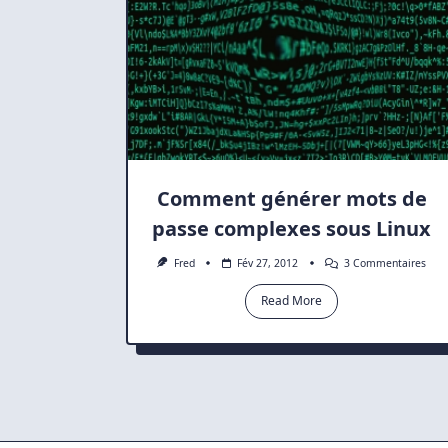
Comment générer mots de
passe complexes sous Linux
Sur
Fred
Fév 27, 2012
3 Commentaires
Com
Gén
Read More
Mot
De
Pass
Com
Sou
Linu