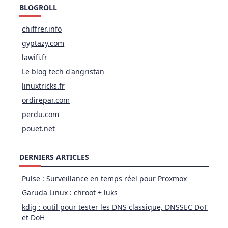
BLOGROLL
chiffrer.info
gyptazy.com
lawifi.fr
Le blog tech d'angristan
linuxtricks.fr
ordirepar.com
perdu.com
pouet.net
DERNIERS ARTICLES
Pulse : Surveillance en temps réel pour Proxmox
Garuda Linux : chroot + luks
kdig : outil pour tester les DNS classique, DNSSEC DoT
et DoH