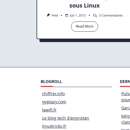
sous Linux
Sur
Fred
Juil 1, 2013
3 Commentaires
Supp
Les
Read More
Méta
D’un
Phot
Sous
Linux
BLOGROLL
DERN
chiffrer.info
Puls
pou
gyptazy.com
Garu
lawifi.fr
kdig
Le blog tech d'angristan
clas
linuxtricks.fr