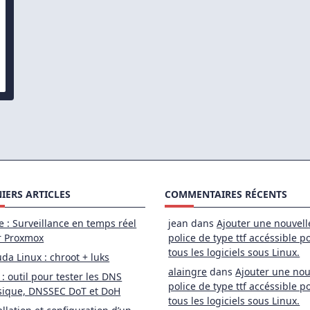
rimer
données
e
o
IERS ARTICLES
COMMENTAIRES RÉCENTS
e : Surveillance en temps réel
jean
dans
Ajouter une nouvell
r Proxmox
police de type ttf accéssible p
tous les logiciels sous Linux.
da Linux : chroot + luks
alaingre
dans
Ajouter une nou
 : outil pour tester les DNS
police de type ttf accéssible p
sique, DNSSEC DoT et DoH
tous les logiciels sous Linux.