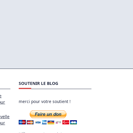
SOUTENIR LE BLOG
e
merci pour votre soutient !
our
velle
our