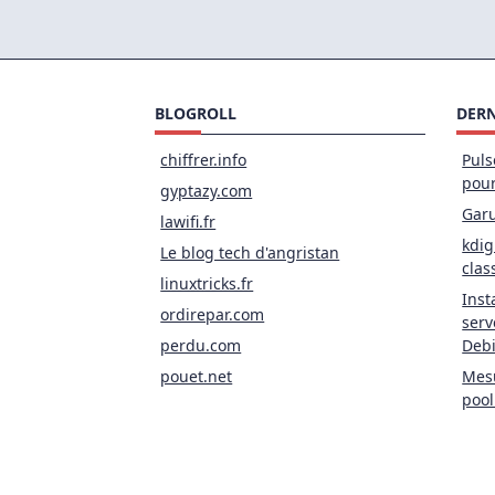
BLOGROLL
DERN
chiffrer.info
Puls
pou
gyptazy.com
Garu
lawifi.fr
kdig
Le blog tech d'angristan
clas
linuxtricks.fr
Inst
ordirepar.com
serv
perdu.com
Deb
pouet.net
Mesu
pool