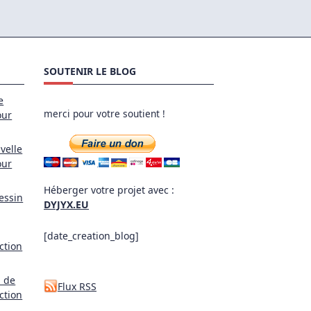
SOUTENIR LE BLOG
e
merci pour votre soutient !
our
velle
our
Héberger votre projet avec :
essin
DYJYX.EU
[date_creation_blog]
ction
l de
Flux RSS
ction