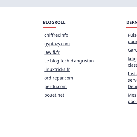
BLOGROLL
DERN
chiffrer.info
Puls
pou
gyptazy.com
Garu
lawifi.fr
kdig
Le blog tech d'angristan
clas
linuxtricks.fr
Inst
ordirepar.com
serv
perdu.com
Deb
pouet.net
Mesu
pool