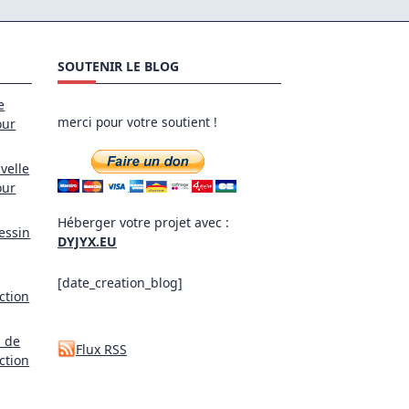
SOUTENIR LE BLOG
e
merci pour votre soutient !
our
velle
our
Héberger votre projet avec :
essin
DYJYX.EU
[date_creation_blog]
ction
l de
Flux RSS
ction