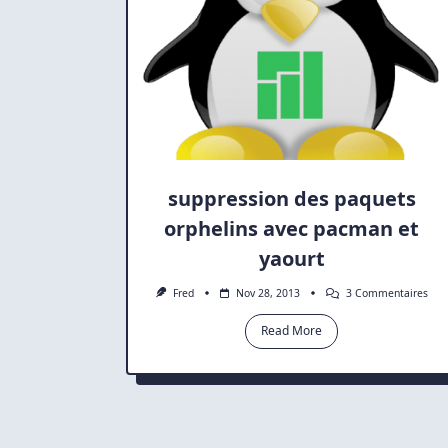
suppression des paquets
orphelins avec pacman et
yaourt
Sur
Fred
Nov 28, 2013
3 Commentaires
Sup
Des
Read More
Paq
Orph
Ave
Pac
Et
Yaou