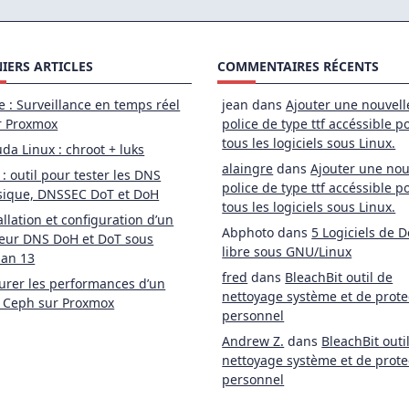
IERS ARTICLES
COMMENTAIRES RÉCENTS
e : Surveillance en temps réel
jean
dans
Ajouter une nouvell
r Proxmox
police de type ttf accéssible p
tous les logiciels sous Linux.
da Linux : chroot + luks
alaingre
dans
Ajouter une nou
 : outil pour tester les DNS
police de type ttf accéssible p
sique, DNSSEC DoT et DoH
tous les logiciels sous Linux.
allation et configuration d’un
Abphoto
dans
5 Logiciels de D
eur DNS DoH et DoT sous
libre sous GNU/Linux
ian 13
fred
dans
BleachBit outil de
rer les performances d’un
nettoyage système et de prote
 Ceph sur Proxmox
personnel
Andrew Z.
dans
BleachBit outi
nettoyage système et de prote
personnel