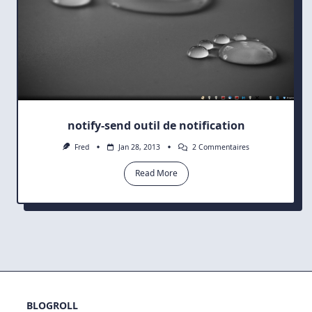
notify-send outil de notification
Sur
Fred
Jan 28, 2013
2 Commentaires
Notify-
Send
Read More
Outil
De
Notification
BLOGROLL