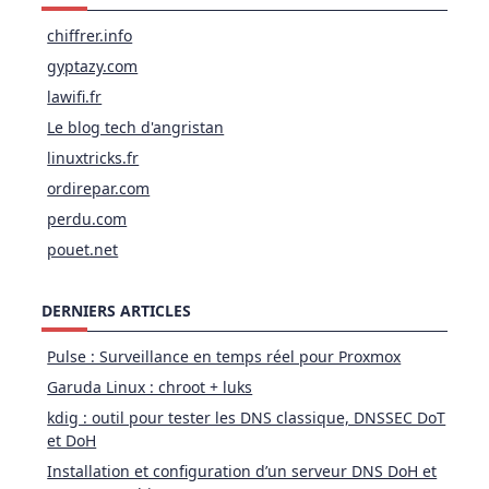
chiffrer.info
gyptazy.com
lawifi.fr
Le blog tech d'angristan
linuxtricks.fr
ordirepar.com
perdu.com
pouet.net
DERNIERS ARTICLES
Pulse : Surveillance en temps réel pour Proxmox
Garuda Linux : chroot + luks
kdig : outil pour tester les DNS classique, DNSSEC DoT
et DoH
Installation et configuration d’un serveur DNS DoH et