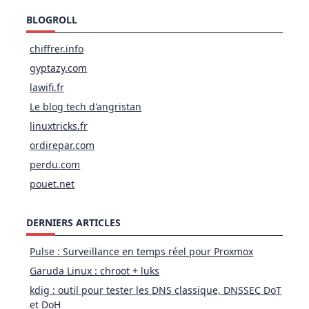
BLOGROLL
chiffrer.info
gyptazy.com
lawifi.fr
Le blog tech d'angristan
linuxtricks.fr
ordirepar.com
perdu.com
pouet.net
DERNIERS ARTICLES
Pulse : Surveillance en temps réel pour Proxmox
Garuda Linux : chroot + luks
kdig : outil pour tester les DNS classique, DNSSEC DoT
et DoH