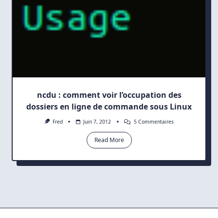
ncdu : comment voir l’occupation des
dossiers en ligne de commande sous Linux
Sur
Fred
Juin 7, 2012
5 Commentaires
Ncdu
:
Read More
Comment
Voir
L’occupation
Des
Dossiers
En
Ligne
De
Commande
Sous
Linux