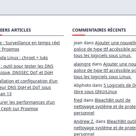
IERS ARTICLES
COMMENTAIRES RÉCENTS
e : Surveillance en temps réel
jean
dans
Ajouter une nouvell
r Proxmox
police de type ttf accéssible p
tous les logiciels sous Linux.
da Linux : chroot + luks
alaingre
dans
Ajouter une nou
 : outil pour tester les DNS
police de type ttf accéssible p
sique, DNSSEC DoT et DoH
tous les logiciels sous Linux.
allation et configuration d’un
Abphoto
dans
5 Logiciels de D
eur DNS DoH et DoT sous
libre sous GNU/Linux
ian 13
fred
dans
BleachBit outil de
rer les performances d’un
nettoyage système et de prote
 Ceph sur Proxmox
personnel
Andrew Z.
dans
BleachBit outi
nettoyage système et de prote
personnel