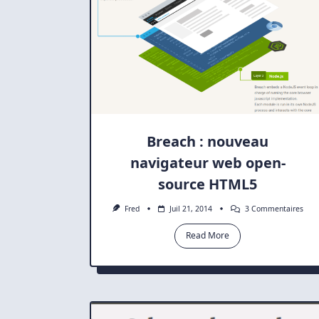
Breach : nouveau
navigateur web open-
source HTML5
Sur
Fred
Juil 21, 2014
3 Commentaires
Brea
:
Read More
Nou
Navi
Web
Ope
Sour
HTM