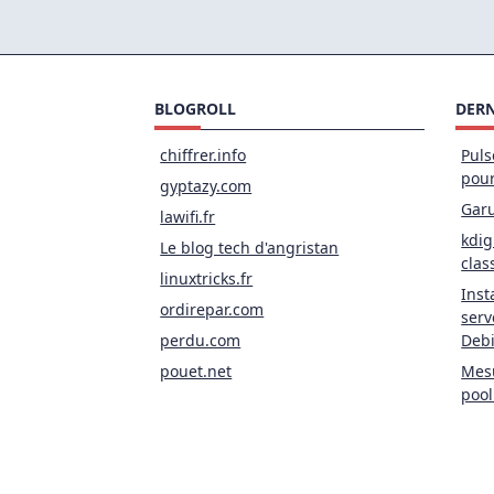
BLOGROLL
DERN
chiffrer.info
Puls
pou
gyptazy.com
Garu
lawifi.fr
kdig
Le blog tech d'angristan
clas
linuxtricks.fr
Inst
ordirepar.com
serv
perdu.com
Deb
pouet.net
Mesu
pool