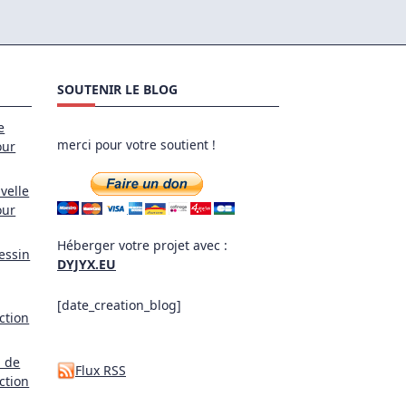
SOUTENIR LE BLOG
e
merci pour votre soutient !
our
velle
our
Héberger votre projet avec :
essin
DYJYX.EU
[date_creation_blog]
ction
l de
Flux RSS
ction