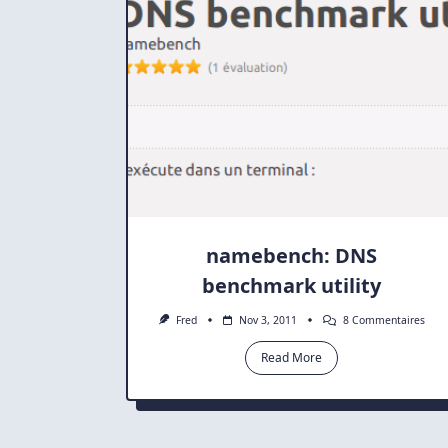
namebench: DNS
benchmark utility
Sur
Fred
Nov 3, 2011
8 Commentaires
Nam
DNS
Read More
Ben
Utili