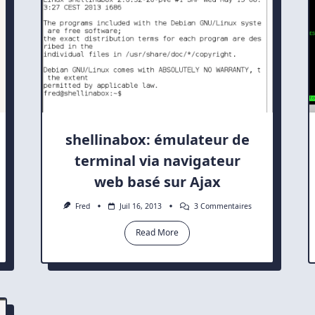
shellinabox: émulateur de
terminal via navigateur
web basé sur Ajax
Sur
Fred
Juil 16, 2013
3 Commentaires
ch
Shellinabox:
Émulateur
Read More
veau
De
gateur
Terminal
Via
n-
Navigateur
ce
Web
L5
Basé
Sur
Ajax