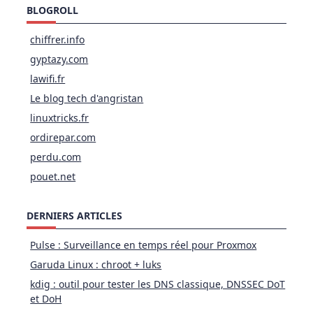
BLOGROLL
chiffrer.info
gyptazy.com
lawifi.fr
Le blog tech d'angristan
linuxtricks.fr
ordirepar.com
perdu.com
pouet.net
DERNIERS ARTICLES
Pulse : Surveillance en temps réel pour Proxmox
Garuda Linux : chroot + luks
kdig : outil pour tester les DNS classique, DNSSEC DoT
et DoH