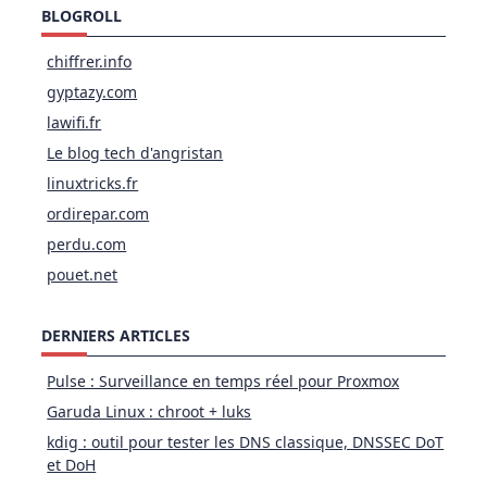
BLOGROLL
chiffrer.info
gyptazy.com
lawifi.fr
Le blog tech d'angristan
linuxtricks.fr
ordirepar.com
perdu.com
pouet.net
DERNIERS ARTICLES
Pulse : Surveillance en temps réel pour Proxmox
Garuda Linux : chroot + luks
kdig : outil pour tester les DNS classique, DNSSEC DoT
et DoH