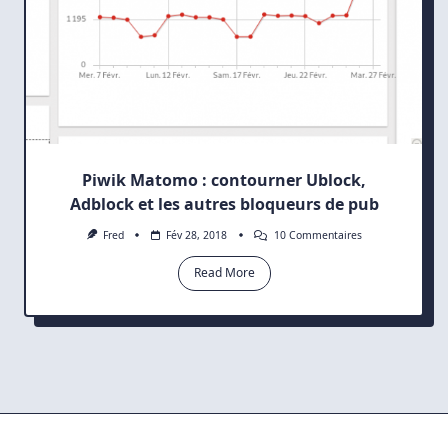
Piwik Matomo : contourner Ublock,
Adblock et les autres bloqueurs de pub
Sur
Fred
Fév 28, 2018
10 Commentaires
Piwik
Matomo
Read More
:
Contourner
Ublock,
Adblock
Et
Les
Autres
Bloqueurs
De
Pub