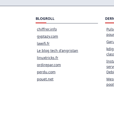
BLOGROLL
DERN
chiffrer.info
Puls
pou
gyptazy.com
Garu
lawifi.fr
kdig
Le blog tech d'angristan
clas
linuxtricks.fr
Inst
ordirepar.com
serv
perdu.com
Deb
pouet.net
Mesu
pool