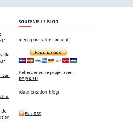
SOUTENIR LE BLOG
e
merci pour votre soutient !
our
velle
our
Héberger votre projet avec :
essin
DYJYX.EU
[date_creation_blog]
ction
l de
Flux RSS
ction