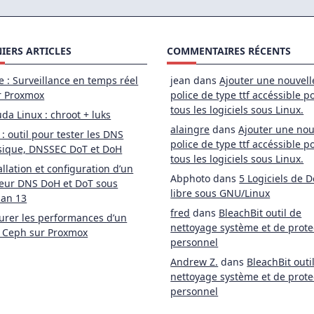
IERS ARTICLES
COMMENTAIRES RÉCENTS
e : Surveillance en temps réel
jean
dans
Ajouter une nouvell
r Proxmox
police de type ttf accéssible p
tous les logiciels sous Linux.
da Linux : chroot + luks
alaingre
dans
Ajouter une nou
 : outil pour tester les DNS
police de type ttf accéssible p
sique, DNSSEC DoT et DoH
tous les logiciels sous Linux.
allation et configuration d’un
Abphoto
dans
5 Logiciels de D
eur DNS DoH et DoT sous
libre sous GNU/Linux
ian 13
fred
dans
BleachBit outil de
rer les performances d’un
nettoyage système et de prote
 Ceph sur Proxmox
personnel
Andrew Z.
dans
BleachBit outi
nettoyage système et de prote
personnel