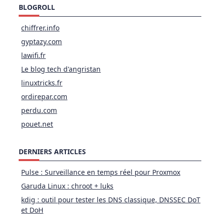
BLOGROLL
chiffrer.info
gyptazy.com
lawifi.fr
Le blog tech d'angristan
linuxtricks.fr
ordirepar.com
perdu.com
pouet.net
DERNIERS ARTICLES
Pulse : Surveillance en temps réel pour Proxmox
Garuda Linux : chroot + luks
kdig : outil pour tester les DNS classique, DNSSEC DoT
et DoH