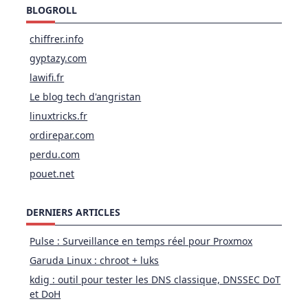
BLOGROLL
chiffrer.info
gyptazy.com
lawifi.fr
Le blog tech d'angristan
linuxtricks.fr
ordirepar.com
perdu.com
pouet.net
DERNIERS ARTICLES
Pulse : Surveillance en temps réel pour Proxmox
Garuda Linux : chroot + luks
kdig : outil pour tester les DNS classique, DNSSEC DoT
et DoH