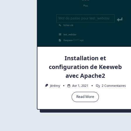
Installation et
configuration de Keeweb
avec Apache2
Sur
Jérémy
Avr 1, 2021
2 Commentaires
Inst
Et
Read More
Con
De
Kee
Ave
Apa