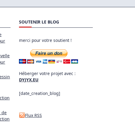
SOUTENIR LE BLOG
e
merci pour votre soutient !
our
velle
our
Héberger votre projet avec :
essin
DYJYX.EU
[date_creation_blog]
ction
l de
Flux RSS
ction