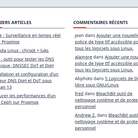
IERS ARTICLES
COMMENTAIRES RÉCENTS
e : Surveillance en temps réel
jean
dans
Ajouter une nouvell
r Proxmox
police de type ttf accéssible p
tous les logiciels sous Linux.
da Linux : chroot + luks
alaingre
dans
Ajouter une nou
 : outil pour tester les DNS
police de type ttf accéssible p
sique, DNSSEC DoT et DoH
tous les logiciels sous Linux.
allation et configuration d’un
Abphoto
dans
5 Logiciels de D
eur DNS DoH et DoT sous
libre sous GNU/Linux
ian 13
fred
dans
BleachBit outil de
rer les performances d’un
nettoyage système et de prote
 Ceph sur Proxmox
personnel
Andrew Z.
dans
BleachBit outi
nettoyage système et de prote
personnel