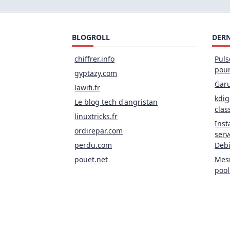
BLOGROLL
DERN
chiffrer.info
Puls
pou
gyptazy.com
Garu
lawifi.fr
kdig
Le blog tech d'angristan
clas
linuxtricks.fr
Inst
ordirepar.com
serv
perdu.com
Deb
pouet.net
Mesu
pool