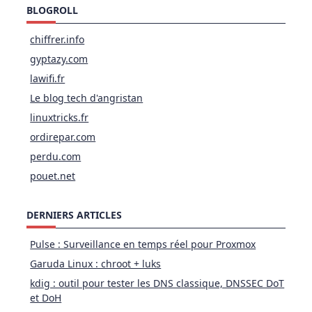
BLOGROLL
chiffrer.info
gyptazy.com
lawifi.fr
Le blog tech d'angristan
linuxtricks.fr
ordirepar.com
perdu.com
pouet.net
DERNIERS ARTICLES
Pulse : Surveillance en temps réel pour Proxmox
Garuda Linux : chroot + luks
kdig : outil pour tester les DNS classique, DNSSEC DoT
et DoH