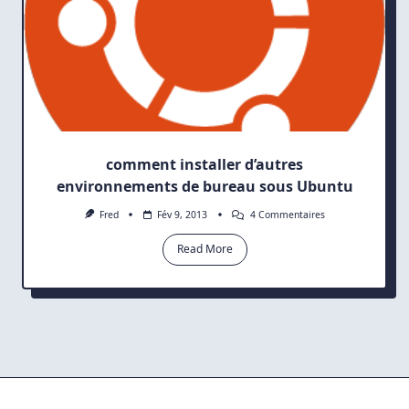
comment installer d’autres
environnements de bureau sous Ubuntu
Sur
Fred
Fév 9, 2013
4 Commentaires
Comment
Installer
Read More
D’autres
Environnements
De
Bureau
Sous
Ubuntu