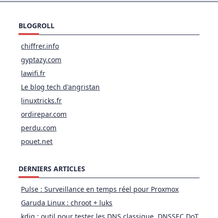
Ubuntu
Et
Linux
Mint
BLOGROLL
chiffrer.info
gyptazy.com
lawifi.fr
Le blog tech d'angristan
linuxtricks.fr
ordirepar.com
perdu.com
pouet.net
DERNIERS ARTICLES
Pulse : Surveillance en temps réel pour Proxmox
Garuda Linux : chroot + luks
kdig : outil pour tester les DNS classique, DNSSEC DoT