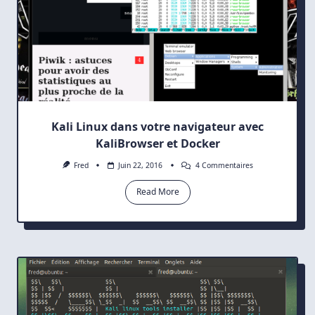
Kali Linux dans votre navigateur avec
KaliBrowser et Docker
Sur
Fred
Juin 22, 2016
4 Commentaires
Kali
Linux
Read More
Dans
Votre
Navigateur
Avec
KaliBrowser
Et
Docker