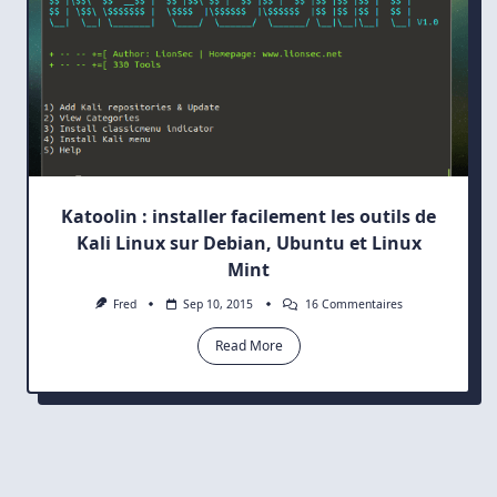
Katoolin : installer facilement les outils de
Kali Linux sur Debian, Ubuntu et Linux
Mint
Sur
Fred
Sep 10, 2015
16 Commentaires
Katoolin
:
Read More
Installer
Facilement
Les
Outils
De
Kali
Linux
Sur
Debian,