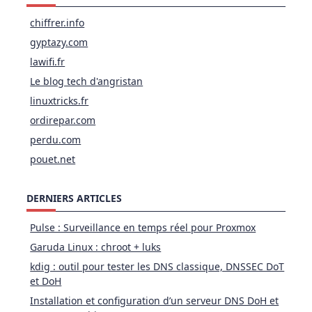
chiffrer.info
gyptazy.com
lawifi.fr
Le blog tech d'angristan
linuxtricks.fr
ordirepar.com
perdu.com
pouet.net
DERNIERS ARTICLES
Pulse : Surveillance en temps réel pour Proxmox
Garuda Linux : chroot + luks
kdig : outil pour tester les DNS classique, DNSSEC DoT
et DoH
Installation et configuration d’un serveur DNS DoH et