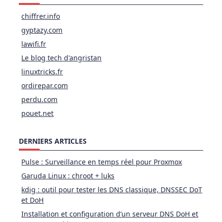
chiffrer.info
gyptazy.com
lawifi.fr
Le blog tech d'angristan
linuxtricks.fr
ordirepar.com
perdu.com
pouet.net
DERNIERS ARTICLES
Pulse : Surveillance en temps réel pour Proxmox
Garuda Linux : chroot + luks
kdig : outil pour tester les DNS classique, DNSSEC DoT
et DoH
Installation et configuration d’un serveur DNS DoH et