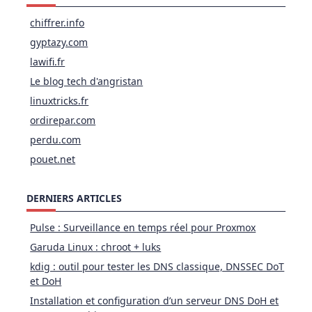
chiffrer.info
gyptazy.com
lawifi.fr
Le blog tech d'angristan
linuxtricks.fr
ordirepar.com
perdu.com
pouet.net
DERNIERS ARTICLES
Pulse : Surveillance en temps réel pour Proxmox
Garuda Linux : chroot + luks
kdig : outil pour tester les DNS classique, DNSSEC DoT
et DoH
Installation et configuration d’un serveur DNS DoH et