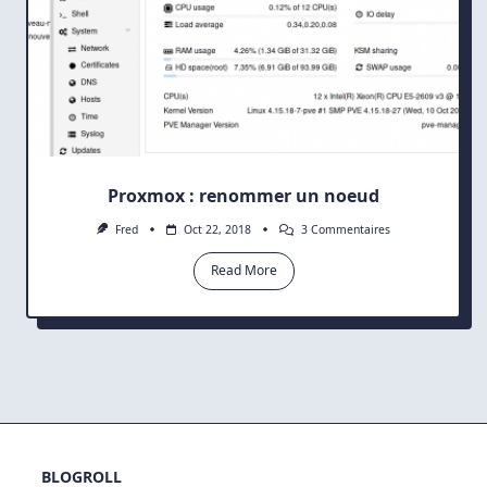
Proxmox : renommer un noeud
Sur
Fred
Oct 22, 2018
3 Commentaires
Proxmox
:
Read More
Renommer
Un
Noeud
BLOGROLL