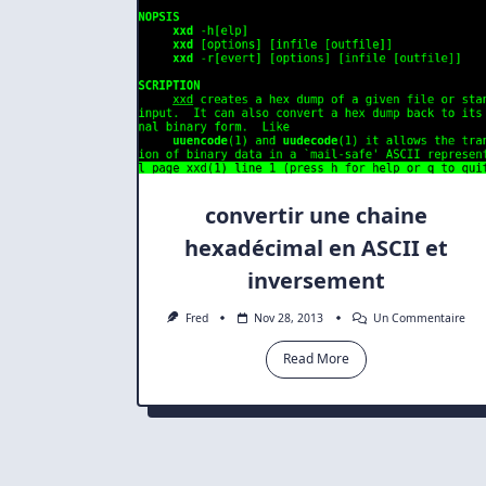
convertir une chaine
hexadécimal en ASCII et
inversement
Sur
Fred
Nov 28, 2013
Un Commentaire
Con
Un
Read More
Cha
Hex
En
ASC
Et
Inv