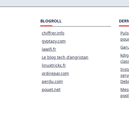
BLOGROLL
DERN
chiffrer.info
Puls
pou
gyptazy.com
Garu
lawifi.fr
kdig
Le blog tech d'angristan
clas
linuxtricks.fr
Inst
ordirepar.com
serv
perdu.com
Deb
pouet.net
Mesu
pool