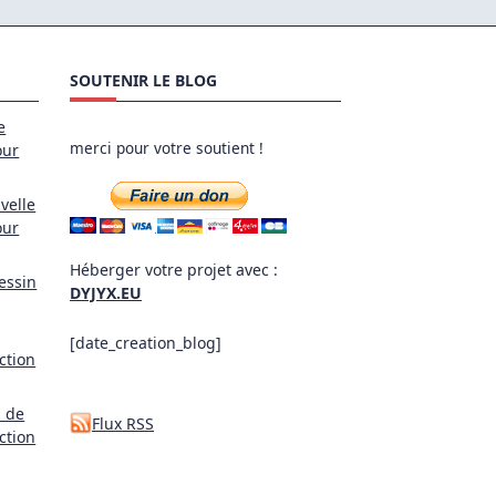
SOUTENIR LE BLOG
e
merci pour votre soutient !
our
velle
our
Héberger votre projet avec :
essin
DYJYX.EU
[date_creation_blog]
ction
l de
Flux RSS
ction