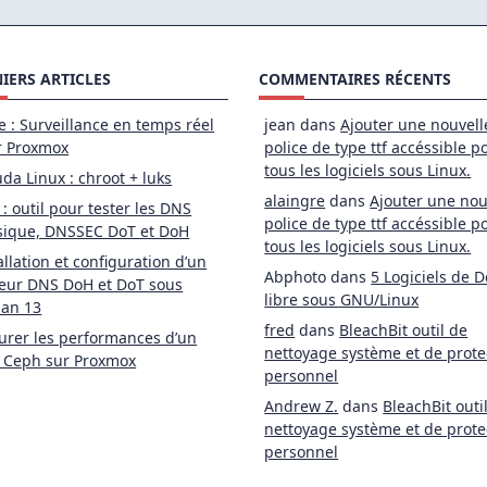
IERS ARTICLES
COMMENTAIRES RÉCENTS
e : Surveillance en temps réel
jean
dans
Ajouter une nouvell
r Proxmox
police de type ttf accéssible p
tous les logiciels sous Linux.
da Linux : chroot + luks
alaingre
dans
Ajouter une nou
 : outil pour tester les DNS
police de type ttf accéssible p
sique, DNSSEC DoT et DoH
tous les logiciels sous Linux.
allation et configuration d’un
Abphoto
dans
5 Logiciels de D
eur DNS DoH et DoT sous
libre sous GNU/Linux
ian 13
fred
dans
BleachBit outil de
rer les performances d’un
nettoyage système et de prote
 Ceph sur Proxmox
personnel
Andrew Z.
dans
BleachBit outi
nettoyage système et de prote
personnel