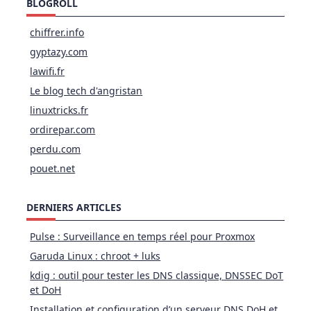
BLOGROLL
chiffrer.info
gyptazy.com
lawifi.fr
Le blog tech d'angristan
linuxtricks.fr
ordirepar.com
perdu.com
pouet.net
DERNIERS ARTICLES
Pulse : Surveillance en temps réel pour Proxmox
Garuda Linux : chroot + luks
kdig : outil pour tester les DNS classique, DNSSEC DoT
et DoH
Installation et configuration d’un serveur DNS DoH et