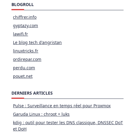
BLOGROLL
chiffrer.info
gyptazy.com
lawifi.fr
Le blog tech d'angristan
linuxtricks.fr
ordirepar.com
perdu.com
pouet.net
DERNIERS ARTICLES
Pulse : Surveillance en temps réel pour Proxmox
Garuda Linux : chroot + luks
kdig : outil pour tester les DNS classique, DNSSEC DoT
et DoH