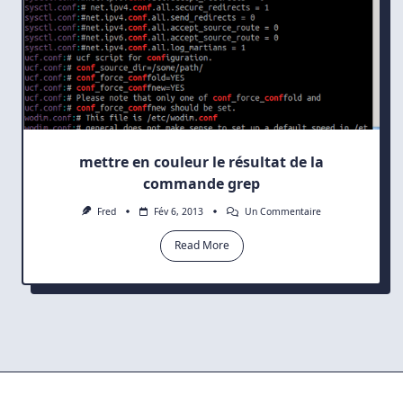
mettre en couleur le résultat de la
commande grep
Sur
Fred
Fév 6, 2013
Un Commentaire
Mettre
En
Read More
Couleur
Le
Résultat
De
La
Commande
Grep