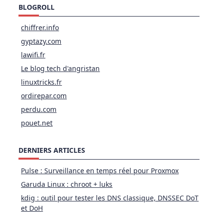
BLOGROLL
chiffrer.info
gyptazy.com
lawifi.fr
Le blog tech d'angristan
linuxtricks.fr
ordirepar.com
perdu.com
pouet.net
DERNIERS ARTICLES
Pulse : Surveillance en temps réel pour Proxmox
Garuda Linux : chroot + luks
kdig : outil pour tester les DNS classique, DNSSEC DoT
et DoH