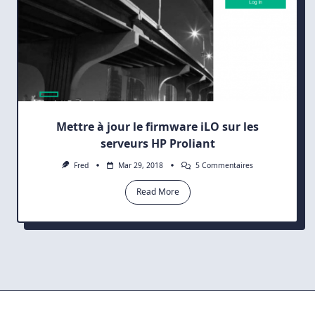
Mettre à jour le firmware iLO sur les
serveurs HP Proliant
Sur
Fred
Mar 29, 2018
5 Commentaires
Mettre
À
Read More
Jour
Le
Firmware
ILO
Sur
Les
Serveurs
HP
Proliant