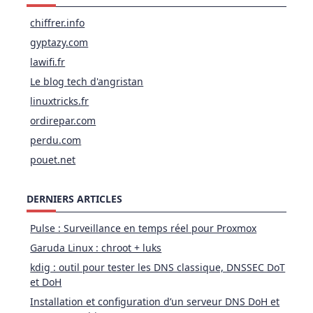
chiffrer.info
gyptazy.com
lawifi.fr
Le blog tech d'angristan
linuxtricks.fr
ordirepar.com
perdu.com
pouet.net
DERNIERS ARTICLES
Pulse : Surveillance en temps réel pour Proxmox
Garuda Linux : chroot + luks
kdig : outil pour tester les DNS classique, DNSSEC DoT
et DoH
Installation et configuration d’un serveur DNS DoH et