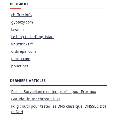
BLOGROLL
chiffrer.info
gyptazy.com
lawifi.fr
Le blog tech d'angristan
linuxtricks.fr
ordirepar.com
perdu.com
pouet.net
DERNIERS ARTICLES
Pulse : Surveillance en temps réel pour Proxmox
Garuda Linux : chroot + luks
kdig : outil pour tester les DNS classique, DNSSEC DoT
et DoH