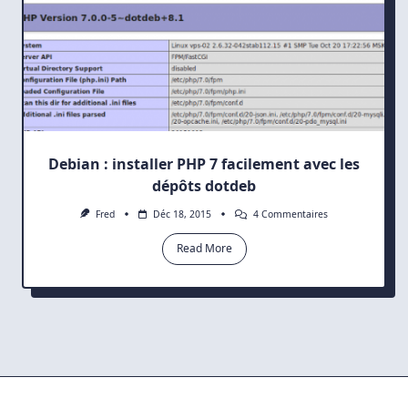
Debian : installer PHP 7 facilement avec les
dépôts dotdeb
Sur
Fred
Déc 18, 2015
4 Commentaires
Debian
:
Read More
Installer
PHP
7
Facilement
Avec
Les
Dépôts
Dotdeb