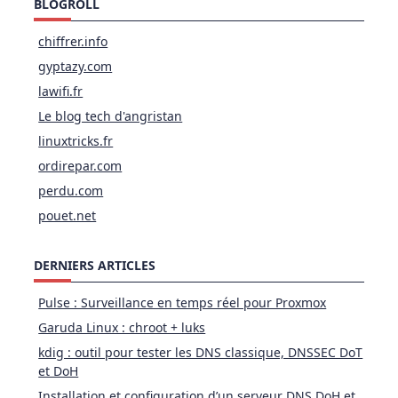
BLOGROLL
chiffrer.info
gyptazy.com
lawifi.fr
Le blog tech d'angristan
linuxtricks.fr
ordirepar.com
perdu.com
pouet.net
DERNIERS ARTICLES
Pulse : Surveillance en temps réel pour Proxmox
Garuda Linux : chroot + luks
kdig : outil pour tester les DNS classique, DNSSEC DoT
et DoH
Installation et configuration d’un serveur DNS DoH et